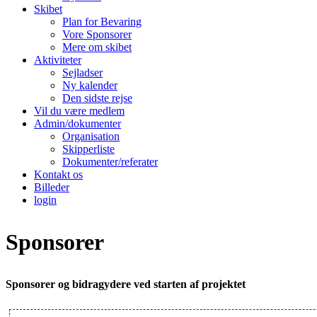
Skibet
Plan for Bevaring
Vore Sponsorer
Mere om skibet
Aktiviteter
Sejladser
Ny kalender
Den sidste rejse
Vil du være medlem
Admin/dokumenter
Organisation
Skipperliste
Dokumenter/referater
Kontakt os
Billeder
login
Sponsorer
Sponsorer og bidragydere ved starten af projektet