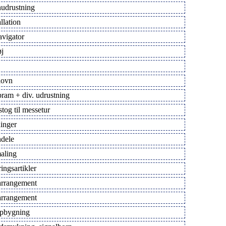
udrustning
allation
vigator
j
lovn
pram + div. udrustning
tog til messetur
ninger
dele
aling
ingsartikler
rrangement
rrangement
pbygning