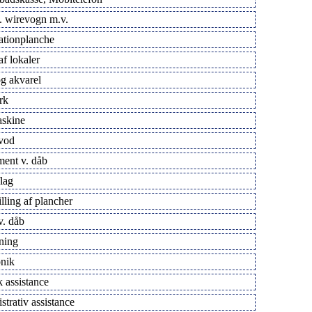
. wirevogn m.v.
ationplanche
f lokaler
g akvarel
rk
skine
vod
ment v. dåb
lag
lling af plancher
v. dåb
ning
onik
k assistance
trativ assistance