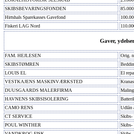
SKIBSBEVARINGSFONDEN
85.000
Hirtshals Sparekasses Gavefond
100.00
Fiskeri LAG Nord
110.00
Gaver, ydelse
FAM. HEJLESEN
Orig. 
SKIBSTØMREN
Beddin
LOUIS EL
El repa
VESTKAJENS MASKINVÆRKSTED
Kranas
DUUSGAARDS MALERFIRMA
Maling
HAVNENS SKIBSISOLERING
Batteri
CAMO RENS
Udlån 
CT SERVICE
Skibs-
POUL WINTHER
Skibs-
VANDKROG FISK
Skibs-