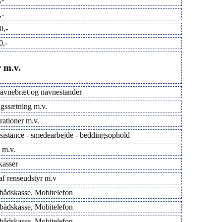
,-
0,-
0,-
r m.v.
navnebræt og navnestander
gssætning m.v.
rationer m.v.
sistance - smedearbejde - beddingsophold
 m.v.
kasser
af renseudstyr m.v
 bådskasse. Mobitelefon
 bådskasse, Mobitelefon
 bådskasse, Mobitelefon