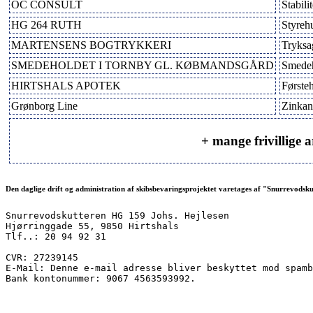
OC CONSULT
Stabili
HG 264 RUTH
Styreh
MARTENSENS BOGTRYKKERI
Tryksa
SMEDEHOLDET I TORNBY GL. KØBMANDSGÅRD
Smedeh
HIRTSHALS APOTEK
Første
Grønborg Line
Zinkan
+ mange frivillige 
Den daglige drift og administration af skibsbevaringsprojektet varetages af "Snurrevodsk
Snurrevodskutteren HG 159 Johs. Hejlesen
Hjørringgade 55, 9850 Hirtshals
Tlf..: 20 94 92 31
CVR: 27239145
E-Mail: 
Denne e-mail adresse bliver beskyttet mod spamb
Bank kontonummer: 9067 4563593992.