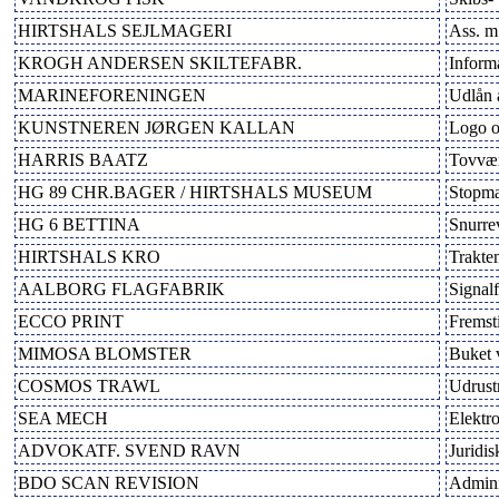
HIRTSHALS SEJLMAGERI
Ass. m
KROGH ANDERSEN SKILTEFABR.
Inform
MARINEFORENINGEN
Udlån a
KUNSTNEREN JØRGEN KALLAN
Logo o
HARRIS BAATZ
Tovvæ
HG 89 CHR.BAGER / HIRTSHALS MUSEUM
Stopma
HG 6 BETTINA
Snurre
HIRTSHALS KRO
Trakte
AALBORG FLAGFABRIK
Signalf
ECCO PRINT
Fremsti
MIMOSA BLOMSTER
Buket 
COSMOS TRAWL
Udrust
SEA MECH
Elektr
ADVOKATF. SVEND RAVN
Juridis
BDO SCAN REVISION
Adminis