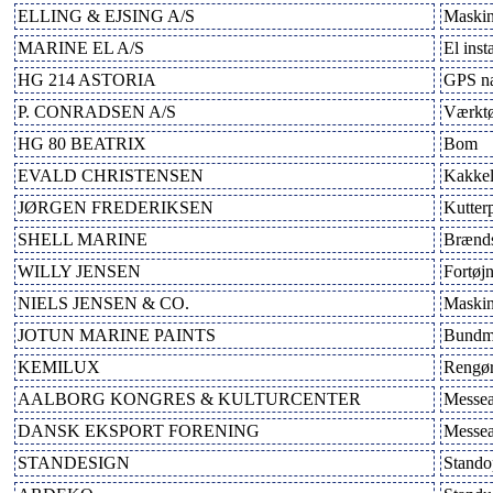
ELLING & EJSING A/S
Maskin
MARINE EL A/S
El inst
HG 214 ASTORIA
GPS na
P. CONRADSEN A/S
Værktø
HG 80 BEATRIX
Bom
EVALD CHRISTENSEN
Kakke
JØRGEN FREDERIKSEN
Kutter
SHELL MARINE
Brænds
WILLY JENSEN
Fortøj
NIELS JENSEN & CO.
Maskin
JOTUN MARINE PAINTS
Bundm
KEMILUX
Rengør
AALBORG KONGRES & KULTURCENTER
Messea
DANSK EKSPORT FORENING
Messea
STANDESIGN
Stando