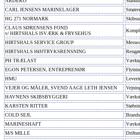
ARDEKO
Standu
CARL JENSENS MARINELAGER
Smørem
HG 271 NORMARK
Skibsu
CLAUS SØRENSENS FOND
Komplet
v/ HIRTSHALS ISVÆRK & FRYSEHUS
HIRTSHALS SERVICE GROUP
Messea
HIRTSHALS HØJTRYKSRENSNING
Rengør
PH TRÆLAST
Værktø
EGON PETERSEN, ENTREPRENØR
Flytni
HMU
Leveri
VEJER OG MÅLER, SVEND AAGE LETH JENSEN
Vejning
HAVNENS SKIBSBYGGERI
Værkste
KARSTEN RITTER
Støbni
COLD SEJL
Brands
MARINESHAFT
Værkst
M/S MILLE
Driftsm