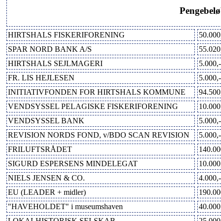
Pengebelø
HIRTSHALS FISKERIFORENING
50.000
SPAR NORD BANK A/S
55.020
HIRTSHALS SEJLMAGERI
5.000,-
FR. LIS HEJLESEN
5.000,-
INITIATIVFONDEN FOR HIRTSHALS KOMMUNE
94.500
VENDSYSSEL PELAGISKE FISKERIFORENING
10.000
VENDSYSSEL BANK
5.000,-
REVISION NORDS FOND, v/BDO SCAN REVISION
5.000,-
FRILUFTSRÅDET
140.00
SIGURD ESPERSENS MINDELEGAT
10.000
NIELS JENSEN & CO.
4.000,-
EU (LEADER + midler)
190.00
"HAVEHOLDET" i museumshaven
40.000
LOKALHISTORISK SELSKAB
25.000