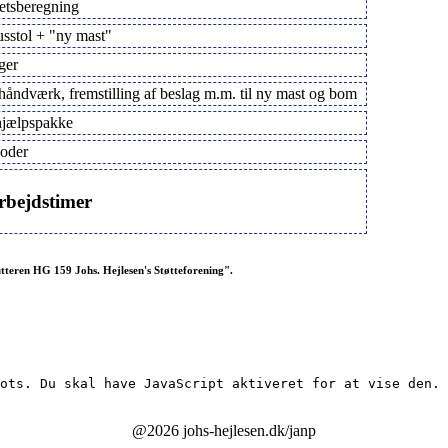
tetsberegning
usstol + "ny mast"
ger
åndværk, fremstilling af beslag m.m. til ny mast og bom
hjælpspakke
oder
arbejdstimer
utteren HG 159 Johs. Hejlesen's Støtteforening".
ots. Du skal have JavaScript aktiveret for at vise den.
@2026 johs-hejlesen.dk/janp