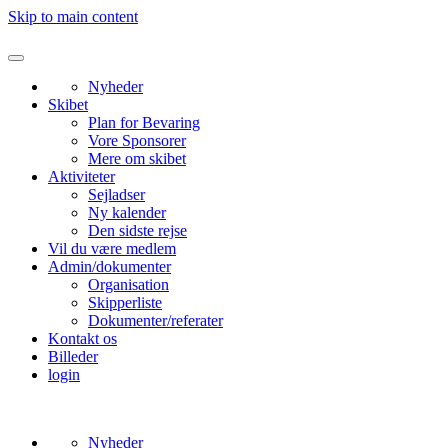
Skip to main content
Nyheder
Skibet
Plan for Bevaring
Vore Sponsorer
Mere om skibet
Aktiviteter
Sejladser
Ny kalender
Den sidste rejse
Vil du være medlem
Admin/dokumenter
Organisation
Skipperliste
Dokumenter/referater
Kontakt os
Billeder
login
Nyheder