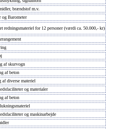
dsmykning, signalhorn
idler, brændstof m.v.
r og Barometer
 redningsmateriel for 12 personer (værdi ca. 50.000,- kr)
rrangement
ing
j
ng af skurvogn
ng af beton
 af diverse materiel
dsfaciliteter og materialer
ng af beton
lukningsmateriel
edsfaciliteter og maskinarbejde
idler