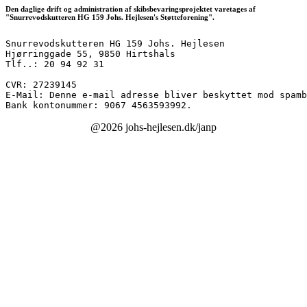
Den daglige drift og administration af skibsbevaringsprojektet varetages af
"Snurrevodskutteren HG 159 Johs. Hejlesen's Støtteforening".
Snurrevodskutteren HG 159 Johs. Hejlesen
Hjørringgade 55, 9850 Hirtshals
Tlf..: 20 94 92 31
CVR: 27239145
E-Mail: 
Denne e-mail adresse bliver beskyttet mod spamb
Bank kontonummer: 9067 4563593992.
@2026 johs-hejlesen.dk/janp