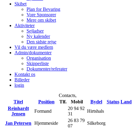
Skibet
Plan for Bevaring
Vore Sponsorer
Mere om skibet
Aktiviteter
Sejladser
Ny kalender
Den sidste rejse
Vil du være medlem
Admin/dokumenter
Organisation
Skipperliste
Dokumenter/referater
Kontakt os
Billeder
login
Contacts,
Titel
Position
Tlf.
Mobil
Bydel
Status
Land
Reinhardt
20 94 92
Formand
Hirtshals
Jensen
31
26 83 79
Jan Petersen
Hjemmeside
Silkeborg
07