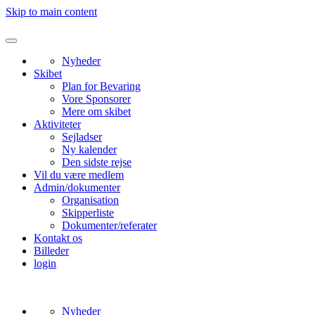
Skip to main content
Nyheder
Skibet
Plan for Bevaring
Vore Sponsorer
Mere om skibet
Aktiviteter
Sejladser
Ny kalender
Den sidste rejse
Vil du være medlem
Admin/dokumenter
Organisation
Skipperliste
Dokumenter/referater
Kontakt os
Billeder
login
Nyheder